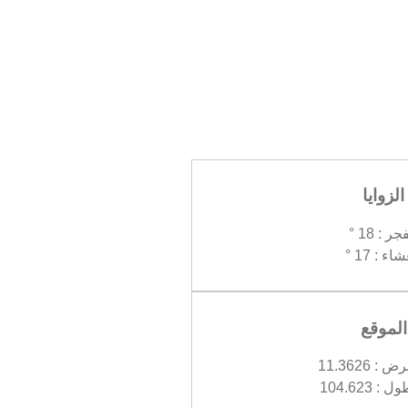
الزوايا
جر : 18 °
اء : 17 °
الموقع
 11.3626
 104.623