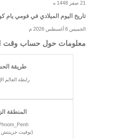
21 صفر 1448 ه
تاريخ اليوم الميلادي في فومي يام كو
الخميس 6 أغسطس 2026 م
معلومات حول حساب وقت ال
طريقة الح
رابطة العالم ال
المنطقة الز
/Phnom_Penh
(توقيت جرينتش +07:00