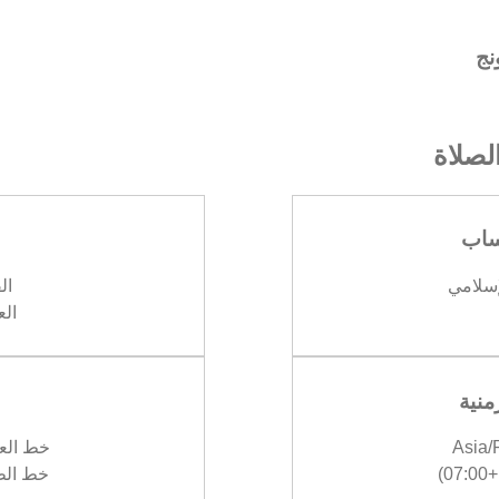
نج
صلاة
ساب
إسلامي
الف
العش
منية
Asia
خط العرض :
)
خط الطول :