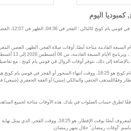
كمبوديا اليوم
يام السبعة القادمة متاحة أيضًا. أوقات صلاة الفجر، الظهر، العصر، ال
 بالإضافة إلى ذلك، نتوفر أوقات الزوال في فومي يام كونج ، مع تفاصيل ا
فطار وفقًاللمذهب الحنفي والمالكي (سني) أو الفقه الجعفري (شيعي) في
فقًا لطرق حساب الصلوات في بلدك. هذه الأوقات متاحة لجميع المذاهب
موعد غروب الشمس في فومي يام كونج ، المعروف أيضًا بوقت الإفطار