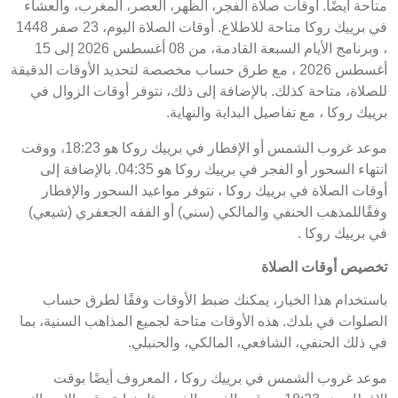
متاحة أيضًا. أوقات صلاة الفجر، الظهر، العصر، المغرب، والعشاء
في برييك روكا متاحة للاطلاع. أوقات الصلاة اليوم، 23 صفر 1448
، وبرنامج الأيام السبعة القادمة، من 08 أغسطس 2026 إلى 15
أغسطس 2026 ، مع طرق حساب مخصصة لتحديد الأوقات الدقيقة
للصلاة، متاحة كذلك. بالإضافة إلى ذلك، نتوفر أوقات الزوال في
برييك روكا ، مع تفاصيل البداية والنهاية.
موعد غروب الشمس أو الإفطار في برييك روكا هو 18:23، ووقت
انتهاء السحور أو الفجر في برييك روكا هو 04:35. بالإضافة إلى
أوقات الصلاة في برييك روكا ، نتوفر مواعيد السحور والإفطار
وفقًاللمذهب الحنفي والمالكي (سني) أو الفقه الجعفري (شيعي)
في برييك روكا .
تخصيص أوقات الصلاة
باستخدام هذا الخيار، يمكنك ضبط الأوقات وفقًا لطرق حساب
الصلوات في بلدك. هذه الأوقات متاحة لجميع المذاهب السنية، بما
في ذلك الحنفي، الشافعي، المالكي، والحنبلي.
موعد غروب الشمس في برييك روكا ، المعروف أيضًا بوقت