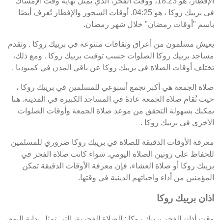
الإفطار، هو 18:23، ووقت الفجر، الذي يمثل نهاية وقت الإمساك
في برييك روكا ، هو 04:25. أوقات السحور والإفطار تُعرف أيضًا
باسم "أوقات رمضان" خلال شهر رمضان.
يعيش مسلمون من أعراق وثقافات متنوعة في برييك روكا . وتقدم
مساجد برييك روكا الصلوات حسب توقيت برييك روكا . ومع ذلك،
تختلف أوقات الصلاة في برييك روكا عن باقي المدن في كمبوديا .
صلاة الجمعة هي أكبر تجمع أسبوعي للمسلمين في برييك روكا ،
حيث تُقام صلاة الجمعة عادةً في المساجد الكبيرة في المدينة. هنا
يمكنك بسهولة التحقق من موعد صلاة الجمعة وأوقات الصلوات
الأخرى في برييك روكا .
معرفة الأوقات الدقيقة للصلاة في برييك روكا ضروري للمسلمين
للحفاظ على روتين الصلاة اليومي. سواء كانت صلاة الفجر في
برييك روكا أو صلاة العشاء، فإن معرفة الأوقات الدقيقة تمكن
المؤمنين من أداء واجباتهم الدينية في وقتها.
اذان برييك روكا
وقت أذان الفجر برييك روكا : الصلاة الفجرية، التي تمثل بداية اليوم،