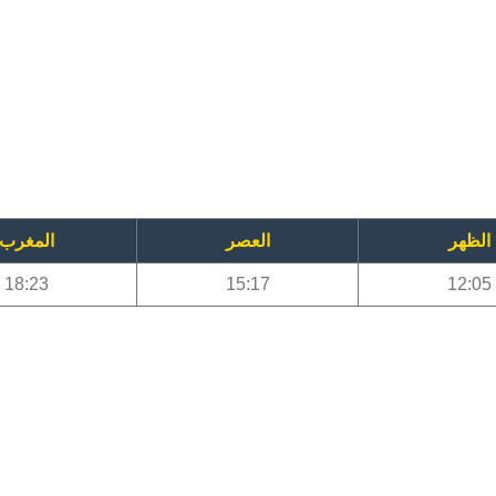
الظهر
العصر
المغرب
18:23
15:17
12:05