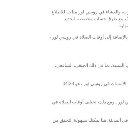
مغرب، والعشاء في روسي لور متاحة للاطلاع.
أوقات الصلاة اليوم، 24 صفر 1448 ، وبرنامج الأيام السبعة القادمة، من 09 أغسطس 2026 إلى 16 أغسطس 2026 ، مع طرق حساب مخصصة لتحديد
هاية.
 غروب الشمس أو الإفطار في روسي لور هو 18:23، ووقت انتهاء السحور أو الفجر في روسي لور هو 04:33. بالإضافة إلى أوقات الصلاة في روسي لور ،
 السنية، بما في ذلك الحنفي، الشافعي،
موعد غروب الشمس في روسي لور ، المعروف أيضًا بوقت الإفطار، هو 18:23، ووقت الفجر، الذي يمثل نهاية وقت الإمساك في روسي لور ، هو 04:23.
ر . ومع ذلك، تختلف أوقات الصلاة في
ي المدينة. هنا يمكنك بسهولة التحقق من