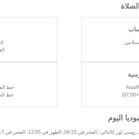
صلاة
ساب
إسلامي
الف
العش
منية
Asia
خط العرض :
)
خط الطول :
ديا اليوم