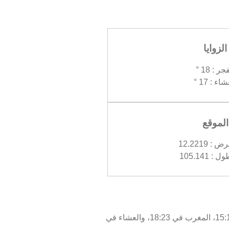
الزوايا
جر : 18 °
اء : 17 °
الموقع
 12.2219
 105.141
اليوم، الأحد 09/08/2026 ، أوقات الصلاة في روسي لور كالتالي : الفجر في 04:33، الظهر في 12:05، العصر في 15:17، المغرب في 18:23، والعشاء في