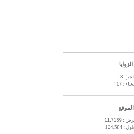
الزوايا
جر : 18 °
اء : 17 °
الموقع
 11.7169
 104.584