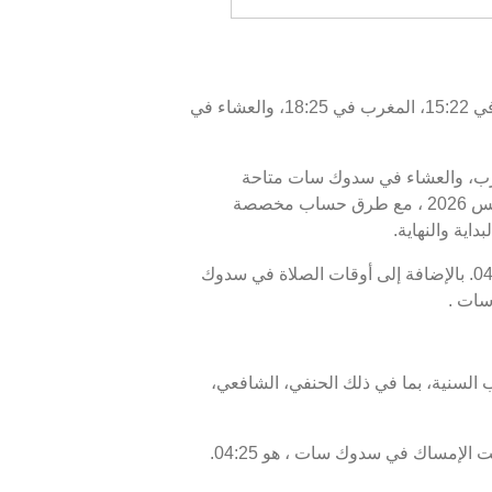
اليوم، الخميس 06/08/2026 ، أوقات الصلاة في سدوك سات كالتالي : الفجر في 04:35، الظهر في 12:08، العصر في 15:22، المغرب في 18:25، والعشاء في
المغرب، والعشاء في سدوك سات متاحة
للاطلاع. أوقات الصلاة اليوم، 21 صفر 1448 ، وبرنامج الأيام السبعة القادمة، من 06 أغسطس 2026 إلى 13 أغسطس 2026 ، مع طرق حساب مخصصة
اية والنهاية.
موعد غروب الشمس أو الإفطار في سدوك سات هو 18:25، ووقت انتهاء السحور أو الفجر في سدوك سات هو 04:35. بالإضافة إلى أوقات الصلاة في سدوك
سات .
 السنية، بما في ذلك الحنفي، الشافعي،
موعد غروب الشمس في سدوك سات ، المعروف أيضًا بوقت الإفطار، هو 18:25، ووقت الفجر، الذي يمثل نهاية وقت الإمساك في سدوك سات ، هو 04:25.