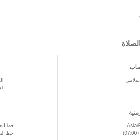
صلاة
ساب
إسلامي
الف
العش
منية
Asia
خط العرض :
)
خط الطول :