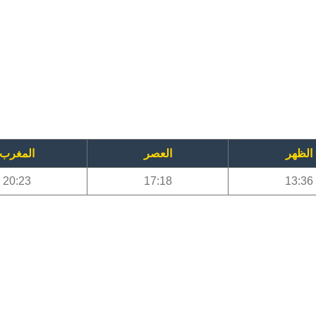
الظهر
العصر
المغرب
20:23
17:18
13:36