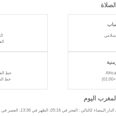
صلاة
ساب
إسلامي
الف
العش
منية
Afric
خط العرض :
)
خط الطول 
المغرب اليوم