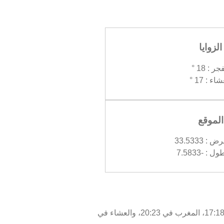
الزوايا
جر : 18 °
اء : 17 °
الموقع
 33.5333
: -7.5833
اليوم، الأحد 09/08/2026 ، أوقات الصلاة في الدار البيضاء كالتالي : الفجر في 05:16، الظهر في 13:36، العصر في 17:18، المغرب في 20:23، والعشاء في