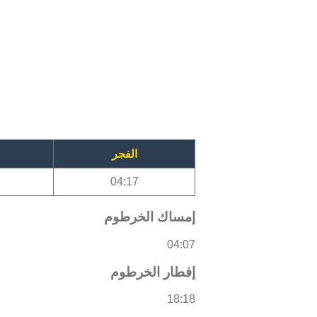
الفجر
04:17
إمساك الخرطوم
04:07
إفطار الخرطوم
18:18