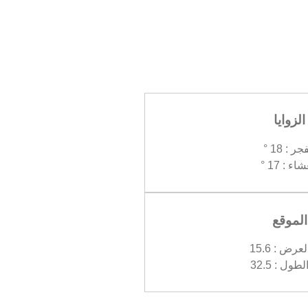
الزوايا
جر : 18 °
اء : 17 °
الموقع
رض : 15.6
ول : 32.5