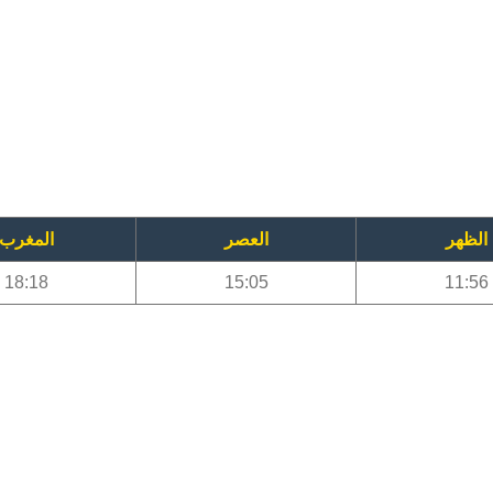
الظهر
العصر
المغرب
18:18
15:05
11:56