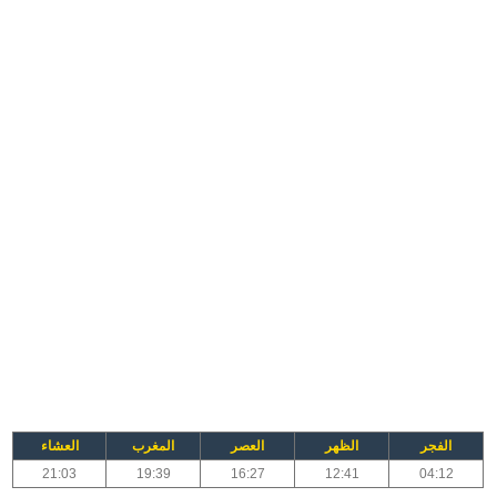
الفجر
الظهر
العصر
المغرب
العشاء
21:03
19:39
16:27
12:41
04:12