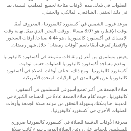
الصلوات في بلدك. هذه الأوقات متاحة لجميع المذاهب السنية، بما
في ذلك الحنفي، الشافعي، المالكي، والحنبلي.
موعد غروب الشمس في أكسفورد كاليفورنيا ، المعروف أيضًا
بوقت الإفطار، هو 8:07 مساءً ، ووقت الفجر، الذي يمثل نهاية وقت
الإمساك في أكسفورد كاليفورنيا ، هو 4:44 صباحا. أوقات السحور
والإفطار تُعرف أيضًا باسم "أوقات رمضان" خلال شهر رمضان.
يعيش مسلمون من أعراق وثقافات متنوعة في أكسفورد كاليفورنيا
. وتقدم مساجد أكسفورد كاليفورنيا الصلوات حسب توقيت
أكسفورد كاليفورنيا . ومع ذلك، تختلف أوقات الصلاة في أكسفورد
كاليفورنيا عن باقي المدن في الولايات المتحدة الأمريكية .
صلاة الجمعة هي أكبر تجمع أسبوعي للمسلمين في أكسفورد
كاليفورنيا ، حيث تُقام صلاة الجمعة عادةً في المساجد الكبيرة في
المدينة. هنا يمكنك بسهولة التحقق من موعد صلاة الجمعة وأوقات
الصلوات الأخرى في أكسفورد كاليفورنيا .
معرفة الأوقات الدقيقة للصلاة في أكسفورد كاليفورنيا ضروري
للمسلمين للحفاظ على روتين الصلاة اليومي. سواء كانت صلاة