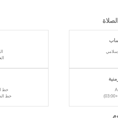
صلاة
ساب
إسلامي
الف
العش
منية
A
خط الع
)
خط الطول :
وم