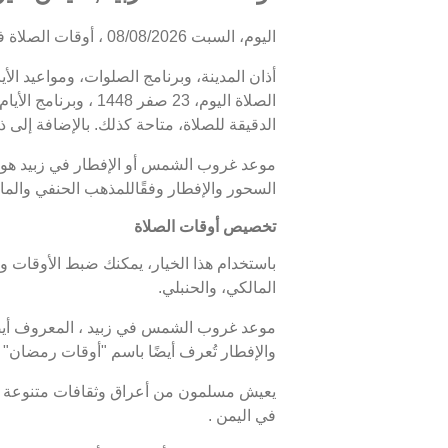
اليوم، السبت 08/08/2026 ، أوقات الصلاة في زبيد كالتالي : الفجر في 04:37، الظهر في 12:12، العصر في 15:23، المغرب في 18:33، والعشاء في 19:43.
أذان المدينة، وبرنامج الصلوات، ومواعيد الأ
الدقيقة للصلاة، متاحة كذلك. بالإضافة إلى ذل
السحور والإفطار وفقًاللمذهب الحنفي والما
تخصيص أوقات الصلاة
باستخدام هذا الخيار، يمكنك ضبط الأوقات و
المالكي، والحنبلي.
والإفطار تُعرف أيضًا باسم "أوقات رمضان"
يعيش مسلمون من أعراق وثقافات متنوعة في 
في اليمن .