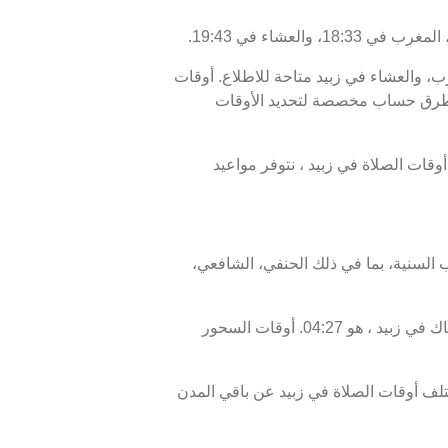
غرب، والعشاء في زبيد متاحة للاطلاع. أوقات
 1448 ، وبرنامج الأيام السبعة القادمة، من 08 أغسطس 2026 إلى 15 أغسطس 2026 ، مع طرق حساب مخصصة لتحديد الأوقات
18:3، ووقت انتهاء السحور أو الفجر في زبيد هو 04:37. بالإضافة إلى أوقات الصلاة في زبيد ، نتوفر مواعيد
 السنية، بما في ذلك الحنفي، الشافعي،
موعد غروب الشمس في زبيد ، المعروف أيضًا بوقت الإفطار، هو 18:33، ووقت الفجر، الذي يمثل نهاية وقت الإمساك في زبيد ، هو 04:27. أوقات السحور
لف أوقات الصلاة في زبيد عن باقي المدن