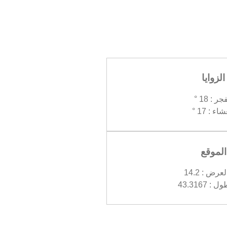
الزوايا
جر : 18 °
اء : 17 °
الموقع
رض : 14.2
 43.3167