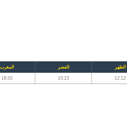
الظهر
العصر
المغرب
18:33
15:23
12:12