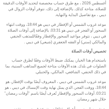
أغسطس 2026 ، مع طرق حساب مخصصة لتحديد الأوقات الدقيقة
للصلاة، متاحة كذلك. بالإضافة إلى ذلك، نتوفر أوقات الزوال في
ديبي ، مع تفاصيل البداية والنهاية.
موعد غروب الشمس أو الإفطار في ديبي هو 18:44، ووقت انتهاء
السحور أو الفجر في ديبي هو 03:31. بالإضافة إلى أوقات الصلاة
في ديبي ، نتوفر مواعيد السحور والإفطار وفقًاللمذهب الحنفي
والمالكي (سني) أو الفقه الجعفري (شيعي) في ديبي .
تخصيص أوقات الصلاة
باستخدام هذا الخيار، يمكنك ضبط الأوقات وفقًا لطرق حساب
الصلوات في بلدك. هذه الأوقات متاحة لجميع المذاهب السنية، بما
في ذلك الحنفي، الشافعي، المالكي، والحنبلي.
موعد غروب الشمس في ديبي ، المعروف أيضًا بوقت الإفطار، هو
18:44، ووقت الفجر، الذي يمثل نهاية وقت الإمساك في ديبي ، هو
03:21. أوقات السحور والإفطار تُعرف أيضًا باسم "أوقات رمضان"
خلال شهر رمضان.
يعيش مسلمون من أعراق وثقافات متنوعة في ديبي . وتقدم