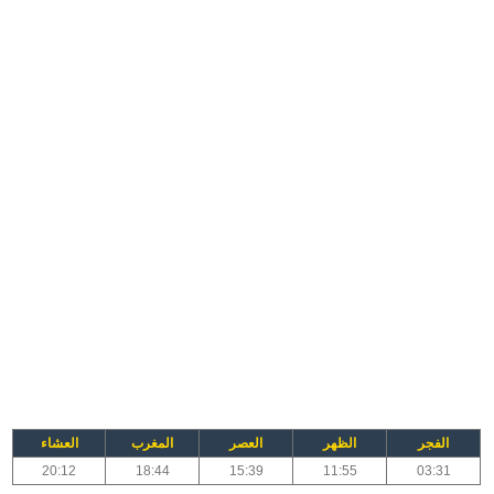
الفجر
الظهر
العصر
المغرب
العشاء
20:12
18:44
15:39
11:55
03:31