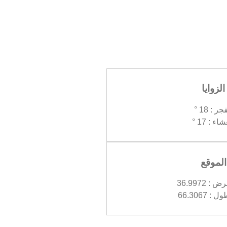
الزوايا
جر : 18 °
اء : 17 °
الموقع
 36.9972
 66.3067