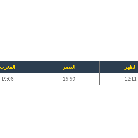
الظهر
العصر
المغرب
19:06
15:59
12:11