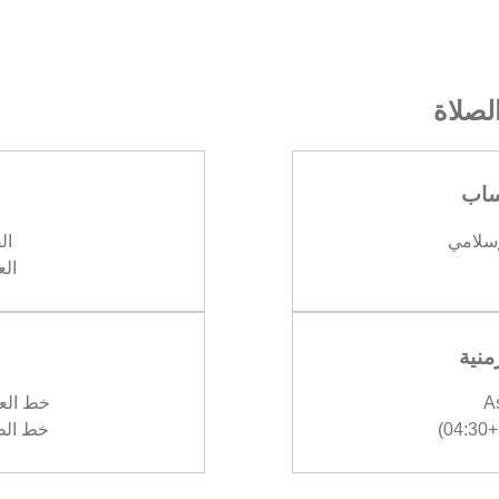
صلاة
ساب
إسلامي
الف
العش
منية
A
خط العرض :
)
خط الطول :