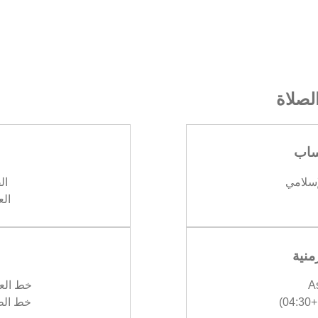
صلاة
ساب
إسلامي
الف
العش
منية
A
خط العرض :
)
خط الطول :