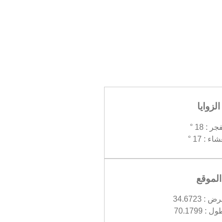
الزوايا
جر : 18 °
اء : 17 °
الموقع
 34.6723
 70.1799