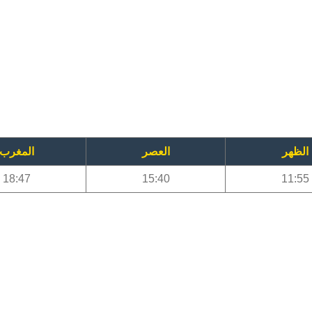
الظهر
العصر
المغرب
18:47
15:40
11:55