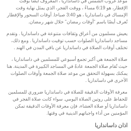
موعد غروب الشمس في داسانداريا ، المعروف أيضًا بوقت
الإفطار، هو 6:19 مساءً ، ووقت الفجر، الذي يمثل نهاية وقت
الإمساك في داسانداريا ، هو 3:40 صباحا. أوقات السحور والإفطار
تُعرف أيضًا باسم "أوقات رمضان" خلال شهر رمضان.
يعيش مسلمون من أعراق وثقافات متنوعة في داسانداريا . وتقدم
مساجد داسانداريا الصلوات حسب توقيت داسانداريا . ومع ذلك،
تختلف أوقات الصلاة في داسانداريا عن باقي المدن في الهند .
صلاة الجمعة هي أكبر تجمع أسبوعي للمسلمين في داسانداريا ،
حيث تُقام صلاة الجمعة عادةً في المساجد الكبيرة في المدينة. هنا
يمكنك بسهولة التحقق من موعد صلاة الجمعة وأوقات الصلوات
الأخرى في داسانداريا .
معرفة الأوقات الدقيقة للصلاة في داسانداريا ضروري للمسلمين
للحفاظ على روتين الصلاة اليومي. سواء كانت صلاة الفجر في
داسانداريا أو صلاة العشاء، فإن معرفة الأوقات الدقيقة تمكن
المؤمنين من أداء واجباتهم الدينية في وقتها.
اذان داسانداريا