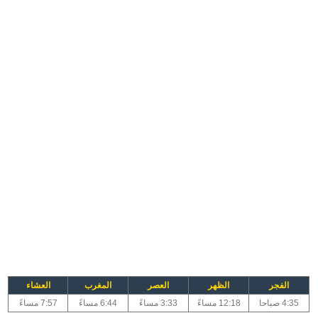
الفجر
الظهر
العصر
المغرب
العشاء
4:35 صباحا
12:18 مساءً
3:33 مساءً
6:44 مساءً
7:57 مساءً