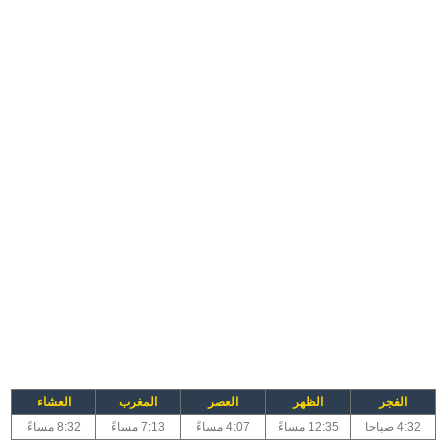
الفجر
الظهر
العصر
المغرب
العشاء
4:32 صباحا
12:35 مساءً
4:07 مساءً
7:13 مساءً
8:32 مساءً