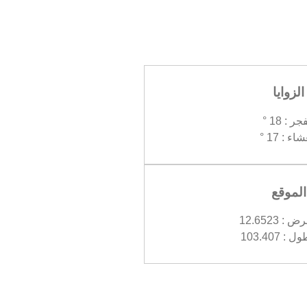
الزوايا
جر : 18 °
اء : 17 °
الموقع
 12.6523
 103.407