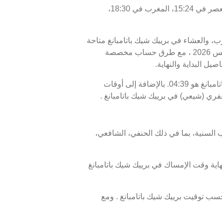
اليوم، السبت 08/08/2026 ، أوقات الصلاة في برييك شيك باتامبانغ كالتالي : الفجر في 04:39، الظهر في 12:12، العصر في 15:24، المغرب في 18:30،
غرب، والعشاء في برييك شيك باتامبانغ متاحة
للاطلاع. أوقات الصلاة اليوم، 23 صفر 1448 ، وبرنامج الأيام السبعة القادمة، من 08 أغسطس 2026 إلى 15 أغسطس 2026 ، مع طرق حساب مخصصة
يل البداية والنهاية.
موعد غروب الشمس أو الإفطار في برييك شيك باتامبانغ هو 18:30، ووقت انتهاء السحور أو الفجر في برييك شيك باتامبانغ هو 04:39. بالإضافة إلى أوقات
عفري (شيعي) في برييك شيك باتامبانغ .
 السنية، بما في ذلك الحنفي، الشافعي،
بوقت الإفطار، هو 18:30، ووقت الفجر، الذي يمثل نهاية وقت الإمساك في برييك شيك باتامبانغ
سب توقيت برييك شيك باتامبانغ . ومع