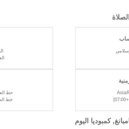
صلاة
ساب
إسلامي
الف
العش
منية
Asia
خط العرض :
)
خط الطول :
بانغ, كمبوديا اليوم