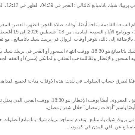
يام السبعة القادمة متاحة أيضًا. أوقات صلاة الفجر، الظهر، العصر، الم
بالإضافة إلى ذلك، نتوفر أوقات الزوال في برييك شيك باتامبانغ ، مع تفاص
عيد السحور والإفطار وفقًاللمذهب الحنفي والمالكي (سني) أو الفقه الج
فقًا لطرق حساب الصلوات في بلدك. هذه الأوقات متاحة لجميع المذاهب
موعد غروب الشمس في برييك شيك باتامبانغ ، المعروف أيضًا 
برييك شيك باتامبانغ . وتقدم مساجد برييك شيك باتامبانغ الصلوات ح
مبانغ عن باقي المدن في كمبوديا .